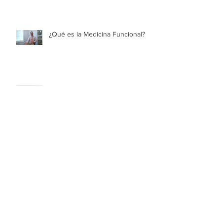
¿Qué es la Medicina Funcional?
Estimulación somatosensorial
periférica repetitiva (RPSS)
Videonistagmografía (VNG)
Terapia de oxígeno hiperbárico
(TOHB o HBOT)