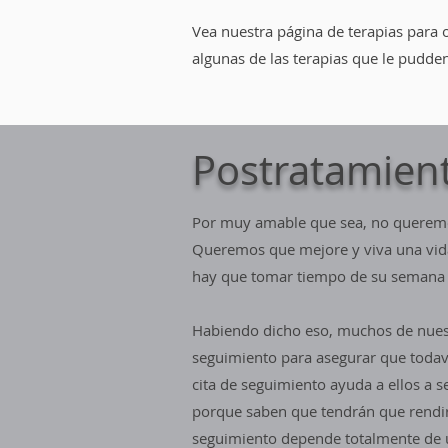
Vea nuestra página de terapias para
algunas de las terapias que le pudde
Postratamien
Por muy amable que sea, no queremo
Queremos que mejore y viva una vida 
hay que tomar tiempo de su semana par
Habiendo dicho eso, muchos de nuestr
seguimiento para asegurar que todav
cita de seguimiento ayuda a ellos a se
porque saben que tendrán que rendir 
seguimiento depende totalmente de 