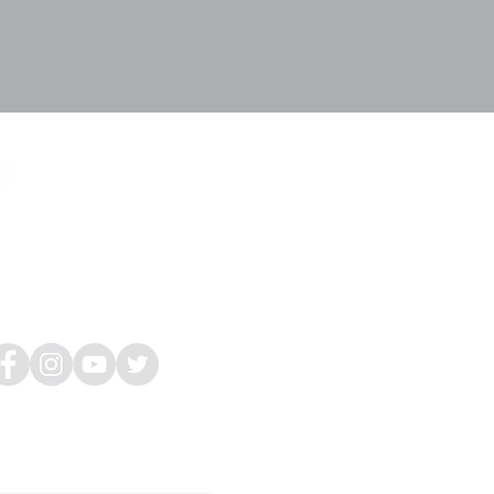
Horas
un, Mar, Jue: 9am-5pm
ier: 11am-7pm
ier: 9am-2pm
áb-Dom: Cerrada