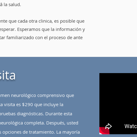
â la salud.
nte que cada otra clinica, es posible que
esperar. Esperamos que la información y
tar familiarizado con el proceso de ante
ita
xamen neurológico comprensivo que
a visita es $290 que incluye la
pruebas diagnósticas. Durante esta
 neurológica completa. Después, usted
es opciones de tratamiento. La mayoría