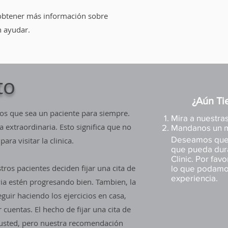
 obtener más información sobre
n ayudar.
to
¿Aún Ti
s que sea un paciente para siempre.
Mira a nuestra
extraordinaria. Esto significa que no
Mandanos un 
Deseamos que 
a visitar la clinica.
que pueda dura
Clinic. Por fav
os pacientes deciden fijar una cita de
lo que podamo
experiencia.
ia estén progresando bien. Tambien, la
guir haciendo los ejercicios en casa,
cuentas. El hecho de fijar una cita de
usted, pero nuestra recomendación