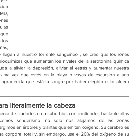
ión 
MD, 
nes 
las 
que 
tos 
as, 
llegan a nuestro torrente sanguíneo , se cree que los iones 
ioquímicas que aumentan los niveles de la serotonina química 
a a aliviar la depresión, aliviar el estrés y aumentar nuestra 
róxima vez que estés en la playa o vayas de excursión a una 
y agradecida que está tu sangre por haber elegido estar afuera 
ra literalmente la cabeza
erca de ciudades o en suburbios con cantidades bastante altas 
cemos senderismo, no solo nos alejamos de las zonas 
rgimos en árboles y plantas que emiten oxígeno. Su cerebro es 
a corporal total y, sin embargo, usa el 20% del oxígeno de su 