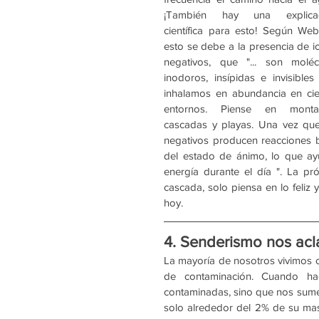
¡También hay una explicac
científica para esto! Según Web
esto se debe a la presencia de io
negativos, que "... son molécu
inodoros, insípidas e invisibles 
inhalamos en abundancia en cier
entornos. Piense en montañ
cascadas y playas. Una vez que 
negativos producen reacciones b
del estado de ánimo, lo que ayud
energía durante el día ". La p
cascada, solo piensa en lo feliz 
hoy.
4. Senderismo nos acla
La mayoría de nosotros vivimos c
de contaminación. Cuando ha
contaminadas, sino que nos sume
solo alrededor del 2% de su mas